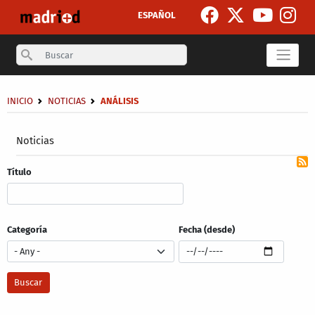
Skip to main content
ESPAÑOL
Search
Breadcrumb
INICIO
NOTICIAS
ANÁLISIS
Secondary breadcrumb
Noticias
Título
Categoría
Fecha (desde)