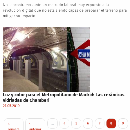
Nos encontramos ante un mercado laboral muy expuesto a la
revolución digital que no está siendo capaz de preparar el terreno para
mitigar su impacto
Luz y color para el Metropolitano de Madrid: Las cerámicas
vidriadas de Chamberí
27.05.2019
Pagination
First page
Previous page
Page
Page
Page
Page
Current pag
Page
«
‹
…
4
5
6
7
8
9
primera
anterior