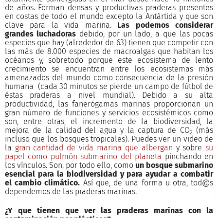
de años. Forman densas y productivas praderas presentes
en costas de todo el mundo excepto la Antártida y que son
clave para la vida marina.
Las podemos considerar
grandes luchadoras
debido, por un lado, a que las pocas
especies que hay (alrededor de 63) tienen que competir con
las más de 8.000 especies de macroalgas que habitan los
océanos y, sobretodo porque este ecosistema de lento
crecimiento se encuentran entre los ecosistemas más
amenazados del mundo como consecuencia de la presión
humana (cada 30 minutos se pierde un campo de fútbol de
éstas praderas a nivel mundial). Debido a su alta
productividad, las fanerógamas marinas proporcionan un
gran número de funciones y servicios ecosistémicos como
son, entre otras, el incremento de la biodiversidad, la
mejora de la calidad del agua y la captura de CO
(más
2
incluso que los bosques tropicales). Puedes ver un video de
la
gran cantidad de vida marina que albergan
y sobre
su
papel como pulmón submarino del planeta
pinchando en
los vínculos. Son, por todo ello, como
un bosque submarino
esencial para la biodiversidad y para ayudar a combatir
el cambio climático.
Así que, de una forma u otra, tod@s
dependemos de las praderas marinas.
¿Y que tienen que ver las praderas marinas con la