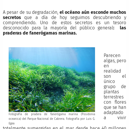
A pesar de su degradación,
el océano aún esconde muchos
secretos
que a día de hoy seguimos descubriendo y
comprendiendo. Uno de estos secretos es un tesoro
desconocido para la mayoría del público general
: las
praderas de fanerógamas marinas.
Parecen
algas, pero
en
realidad
son el
único
grupo de
plantas
terrestres
con flores
que se han
adaptado
Fotografía de pradera de fanerógama marina (Posidonia
a vivir
oceanica) del Parque Nacional de Cabrera. Fotografía por Luis G.
Egea
totalmente sumergidas en el mar desde hace 40 millones