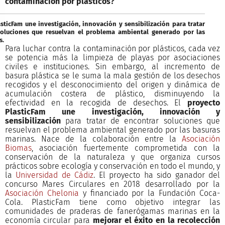
contaminación por plásticos?
sticFam une investigación, innovación y sensibilización para tratar
soluciones que resuelvan el problema ambiental generado por las
s.
Para luchar contra la contaminación por plásticos, cada vez
se potencia más la limpieza de playas por asociaciones
civiles e instituciones. Sin embargo, al incremento de
basura plástica se le suma la mala gestión de los desechos
recogidos y el desconocimiento del origen y dinámica de
acumulación costera de plástico, disminuyendo la
efectividad en la recogida de desechos. El
proyecto
PlasticFam une investigación, innovación y
sensibilización
para tratar de encontrar soluciones que
resuelvan el problema ambiental generado por las basuras
marinas. Nace de la colaboración entre la
Asociación
Biomas
, asociación fuertemente comprometida con la
conservación de la naturaleza y que organiza cursos
prácticos sobre ecología y conservación en todo el mundo, y
la
Universidad de Cádiz
. El proyecto ha sido ganador del
concurso Mares Circulares en 2018 desarrollado por la
Asociación Chelonia
y financiado por la Fundación Coca-
Cola. PlasticFam tiene como objetivo integrar las
comunidades de praderas de fanerógamas marinas en la
economía circular para
mejorar el éxito en la recolección