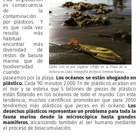
es consecuencia
de la
contaminación
por plásticos. Y
es que cada vez
resulta más
habitual
encontrar más
diversidad de
restos de basura
marina que de
biodiversidad
Globo con el que jugaban niñ@s en la Playa de la
cuando
Victoria en Cádiz. Fotografía de Rocío Jiménez-Ramos
paseamos por la playa.
Los océanos se están ahogando en
plástico.
Cada 90 minutos 2.000 Tn de plásticos acaban en
el mar y se estima que 5 billones de piezas de plástico
están flotando en los océanos de todo el mundo. Con esta
tendencia, muchos científicos pronostican que para 2050
tendremos más plásticos que peces en el océano.
Los
desechos plásticos representan un problema para toda la
fauna marina desde la microscópica hasta grandes
mamíferos
, alcanzando también al ser humano mediante
el proceso de bioacumulación.