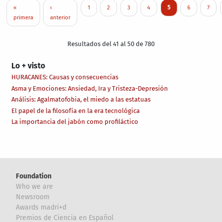
Pagination
First page
Previous page
Page
Page
Page
Page
Current page
Page
Page
«
‹
1
2
3
4
5
6
7
primera
anterior
Resultados del 41 al 50 de 780
Lo + visto
HURACANES: Causas y consecuencias
Asma y Emociones: Ansiedad, Ira y Tristeza-Depresión
Análisis: Agalmatofobia, el miedo a las estatuas
El papel de la filosofía en la era tecnológica
La importancia del jabón como profiláctico
Foundation
Who we are
Newsroom
Awards madri+d
Premios de Ciencia en Español