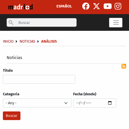
Skip to main content
ESPAÑOL
Search
Breadcrumb
INICIO
NOTICIAS
ANÁLISIS
Secondary breadcrumb
Noticias
Título
Categoría
Fecha (desde)