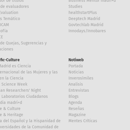
or de títulos
Business Mentor madri+d
de evaluadores
Studies
valuation
healthstartPlus
is Temático
Deeptech Madrid
FICAM
Govtechlab Madrid
Sofía
Innodays/Innobares
CE
de Quejas, Sugerencias y
taciones
ific-Culture
Notiweb
Madrid es Ciencia
Portada
ternacional de las Mujeres y las
Noticias
en la Ciencia
Inverosímiles
d Science Week
Analisis
an Researchers' Night
Entrevistas
 Laboratorios Ciudadanos
Blogs
dia madri+d
Agenda
e & Culture
Reseñas
e & Heritage
Magazine
a del Español y la Hispanidad de
Mentes Críticas
iversidades de la Comunidad de