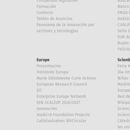
Compendio legislativo
Buscad
Formación
Banco 
Contacto
ENQA E
Tablón de Anuncios
Anális
Panorama de la innovación por
CUALI
sectores y tecnologías
Sello 
EUR-A
Buzón 
Felici
Europe
Scient
Presentación
Feria 
Horizonte Europa
Día In
Marie Sklodowska-Curie Actions
Niñas 
European Research Council
Madri
EIC
Europe
Enterprise Europe Network
Red de
EEN SCALEUP 2026/2027
Wikipe
Innovación
Scienc
madri+d Foundation Projects
Scienc
Call4Evaluators RIVCircular
Cátedr
las un