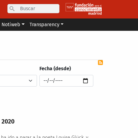
Search
Notiweb
Transparency
Fecha (desde)
a 2020
ha ido a parar a la poeta Louise Glück, y