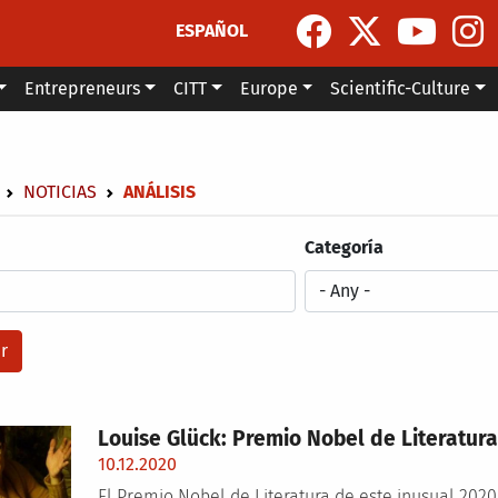
ESPAÑOL
Entrepreneurs
CITT
Europe
Scientific-Culture
dcrumb
NOTICIAS
ANÁLISIS
Categoría
Louise Glück: Premio Nobel de Literatur
10.12.2020
El Premio Nobel de Literatura de este inusual 2020 