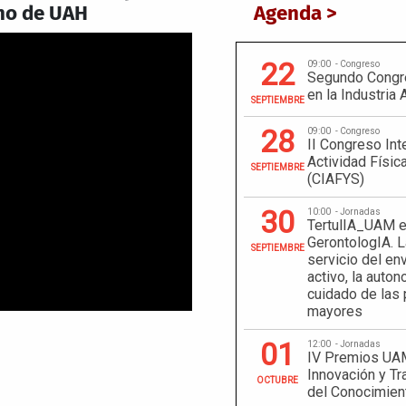
no de UAH
Agenda >