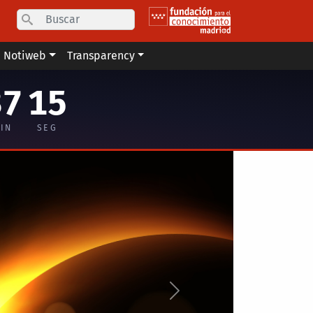
Search
Notiweb
Transparency
37
14
IN
SEG
Siguiente