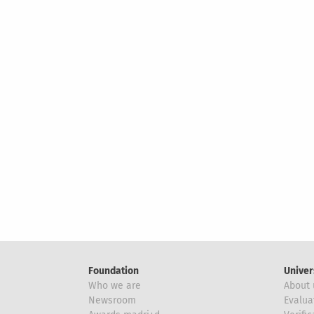
Foundation
Univer
Who we are
About 
Newsroom
Evalua