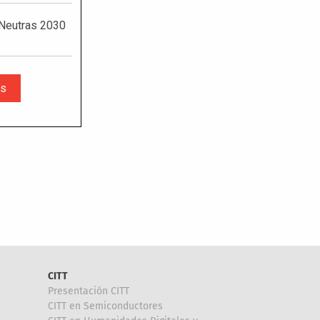
CITT
Presentación CITT
CITT en Semiconductores