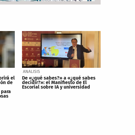
ANALISIS
brirá el
De «¿qué sabes?» a «¿qué sabes
ión de
decidir?»: el Manifiesto de El
Escorial sobre IA y universidad
 para
osas