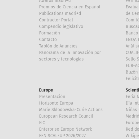
Awards madri+d
Verific
Premios de Ciencia en Español
Evalua
Publications madri+d
de Cen
Contractor Portal
Comité
Compendio legislativo
Buscad
Formación
Banco 
Contacto
ENQA E
Tablón de Anuncios
Anális
Panorama de la innovación por
CUALI
sectores y tecnologías
Sello 
EUR-A
Buzón 
Felici
Europe
Scient
Presentación
Feria 
Horizonte Europa
Día In
Marie Sklodowska-Curie Actions
Niñas 
European Research Council
Madri
EIC
Europe
Enterprise Europe Network
Red de
EEN SCALEUP 2026/2027
Wikipe