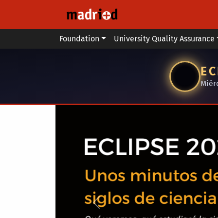
Skip to main content
Main menu
Foundation
University Quality Assurance
EC
Miér
Anterior