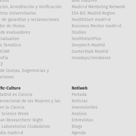
ation
BAN madri+d
ción, Acreditación y Verificación
Madri+d Mentoring Network
tros Universitarios
ESA BIC Madrid Region
 de garantías y reclamaciones
healthStart madri+d
or de títulos
Business Mentor madri+d
de evaluadores
Studies
valuation
healthstartPlus
is Temático
Deeptech Madrid
FICAM
Govtechlab Madrid
Sofía
Innodays/Innobares
CE
de Quejas, Sugerencias y
taciones
ific-Culture
Notiweb
Madrid es Ciencia
Portada
ternacional de las Mujeres y las
Noticias
en la Ciencia
Inverosímiles
d Science Week
Analisis
an Researchers' Night
Entrevistas
 Laboratorios Ciudadanos
Blogs
dia madri+d
Agenda