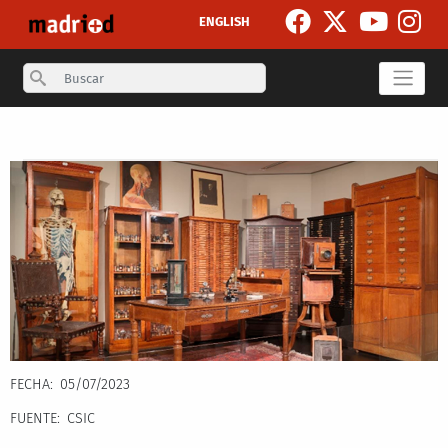
Pasar al contenido principal
ENGLISH
Search
Secondary breadcrumb
FECHA
05/07/2023
FUENTE
CSIC