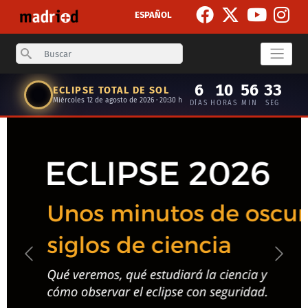
Skip to main content
ESPAÑOL
Search
6
10
56
32
ECLIPSE TOTAL DE SOL
Miércoles 12 de agosto de 2026 · 20:30 h
DÍAS
HORAS
MIN
SEG
Anterior
Siguie