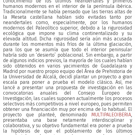
conocimiento de los últimos neandertales y primeros
humanos modernos en el interior de la península ibérica.
Tradicionalmente se había pensado que las tierras altas de
la Meseta castellana habían sido evitadas tanto por
neandertales como, especialmente, por los humanos
modernos del Paleolítico superior, debido a la rigurosidad
ecológica que impone su clima continentalizado y su
elevada altitud. Dicha rigurosidad sería aún más acusada
durante los momentos más fríos de la última glaciación,
para los que se asumía que todo el interior peninsular
habría sido un ‘desierto’ poblacional. Sin embargo, a partir
de algunos indicios previos, la mayoría de los cuales habían
sido obtenidos en varios yacimientos de Guadalajara y
Madrid por nuestro propio equipo del Área de Prehistoria de
la Universidad de Alcalá, decidí plantar un proyecto a gran
escala para poner a prueba el modelo clásico. Así, me
lancé a presentar una propuesta de investigación en las
convocatorias anuales del Consejo Europeo de
Investigación, las cuales suponen actualmente los procesos
selectivos más competitivos a nivel europeo, pues permiten
obtener una financiación muy por encima de lo habitual. El
proyecto que planteé, denominado
MULTIPALEOIBERIA
,
presentaba una base netamente interdisciplinar y
colaborativa, y su objetivo fundamental era poner a prueba
la hipótesis de que el poblamiento de los últimos