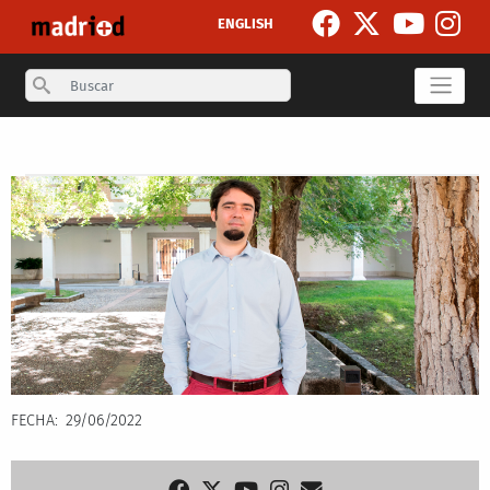
Pasar al contenido principal
ENGLISH
Search
Secondary breadcrumb
FECHA
29/06/2022