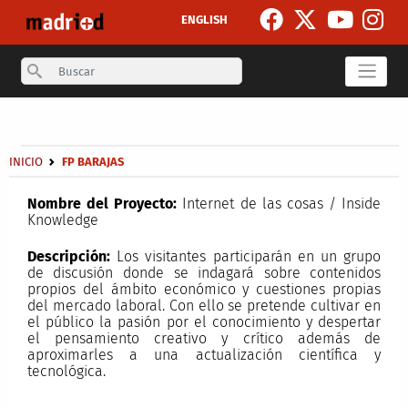
Pasar al contenido principal
ENGLISH
Search
Secondary breadcrumb
Sobrescribir enlaces de ayuda a la navegación
INICIO
FP BARAJAS
Nombre del Proyecto:
Internet de las cosas / Inside
Knowledge
Descripción:
Los visitantes participarán en un grupo
de discusión donde se indagará sobre contenidos
propios del ámbito económico y cuestiones propias
del mercado laboral. Con ello se pretende cultivar en
el público la pasión por el conocimiento y despertar
el pensamiento creativo y crítico además de
aproximarles a una actualización científica y
tecnológica.