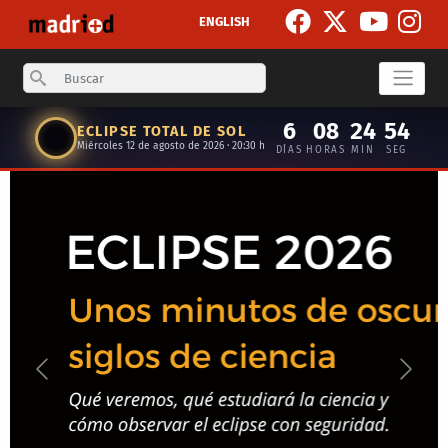
Pasar al contenido principal
ENGLISH
Search
6
08
24
53
ECLIPSE TOTAL DE SOL
Miércoles 12 de agosto de 2026 · 20:30 h
DÍAS
HORAS
MIN
SEG
Anterior
Siguie