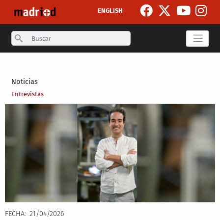
Pasar al contenido principal
ENGLISH
Search
Secondary breadcrumb
Noticias
Entrevistas
FECHA
21/04/2026