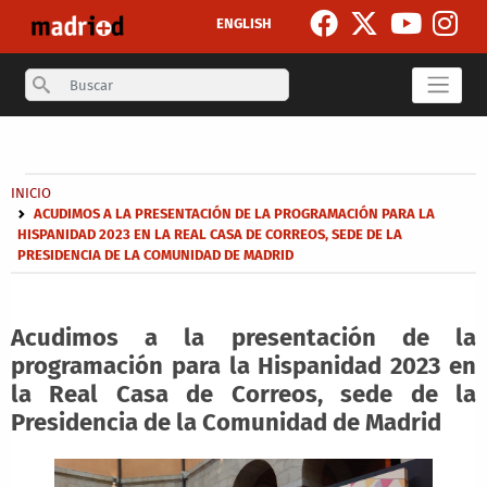
Pasar al contenido principal
ENGLISH
Search
Secondary breadcrumb
Sobrescribir enlaces de ayuda a la navegación
INICIO
ACUDIMOS A LA PRESENTACIÓN DE LA PROGRAMACIÓN PARA LA
HISPANIDAD 2023 EN LA REAL CASA DE CORREOS, SEDE DE LA
PRESIDENCIA DE LA COMUNIDAD DE MADRID
Acudimos a la presentación de la
programación para la Hispanidad 2023 en
la Real Casa de Correos, sede de la
Presidencia de la Comunidad de Madrid