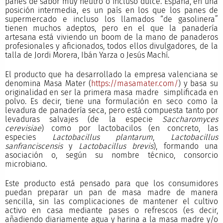
panes de sabor muy neutro o incluso dulce. España, en una
posición intermedia, es un país en los que los panes de
supermercado e incluso los llamados “de gasolinera”
tienen muchos adeptos, pero en el que la panadería
artesana está viviendo un boom de la mano de panaderos
profesionales y aficionados, todos ellos divulgadores, de la
talla de Jordi Morera, Ibán Yarza o Jesús Machí.
El producto que ha desarrollado la empresa valenciana se
denomina Masa Mater (
https://masamater.com/
) y basa su
originalidad en ser la primera masa madre simplificada en
polvo. Es decir, tiene una formulación en seco como la
levadura de panadería seca, pero está compuesta tanto por
levaduras salvajes (de la especie
Saccharomyces
cerevisiae
) como por lactobacilos (en concreto, las
especies
Lactobacillus plantarum
,
Lactobacillus
sanfranciscensis
y
Lactobacillus brevis
), formando una
asociación o, según su nombre técnico, consorcio
microbiano.
Este producto está pensado para que los consumidores
puedan preparar un pan de masa madre de manera
sencilla, sin las complicaciones de mantener el cultivo
activo en casa mediante pases o refrescos (es decir,
añadiendo diariamente agua y harina a la masa madre y/o