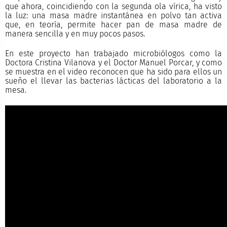
que ahora, coincidiendo con la segunda ola vírica, ha visto
la luz: una masa madre instantánea en polvo tan activa
que, en teoría, permite hacer pan de masa madre de
manera sencilla y en muy pocos pasos.
En este proyecto han trabajado microbiólogos como la
Doctora Cristina Vilanova y el Doctor Manuel Porcar, y como
se muestra en el video reconocen que ha sido para ellos un
sueño el llevar las bacterias lácticas del laboratorio a la
mesa.