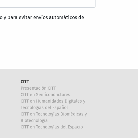
o y para evitar envíos automáticos de
CITT
Presentación CITT
CITT en Semiconductores
CITT en Humanidades Digitales y
Tecnologías del Español
CITT en Tecnologías Biomédicas y
Biotecnología
CITT en Tecnologías del Espacio