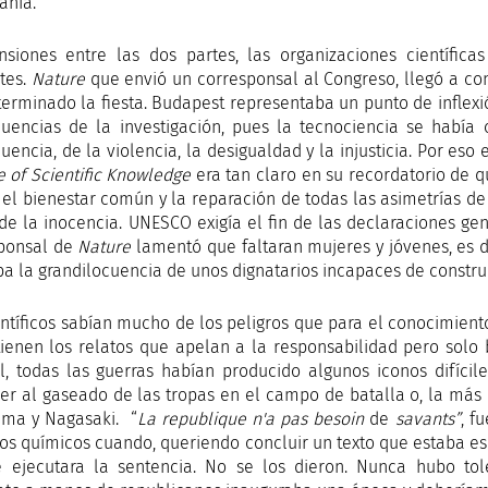
anía.
nsiones entre las dos partes, las organizaciones científicas
tes.
Nature
que envió un corresponsal al Congreso, llegó a cont
terminado la fiesta. Budapest representaba un punto de inflexi
uencias de la investigación, pues la tecnociencia se había
uencia, de la violencia, la desigualdad y la injusticia. Por es
e of Scientific Knowledge
era tan claro en su recordatorio de qu
, el bienestar común y la reparación de todas las asimetrías d
 de la inocencia. UNESCO exigía el fin de las declaraciones gen
ponsal de
Nature
lamentó que faltaran mujeres y jóvenes, es de
aba la grandilocuencia de unos dignatarios incapaces de construi
entíficos sabían mucho de los peligros que para el conocimient
 tienen los relatos que apelan a la responsabilidad pero solo
l, todas las guerras habían producido algunos iconos difícil
ier al gaseado de las tropas en el campo de batalla o, la más 
ima y Nagasaki. “
La republique n'a pas besoin
de
savants”
, f
los químicos cuando, queriendo concluir un texto que estaba esc
 ejecutara la sentencia. No se los dieron. Nunca hubo tol