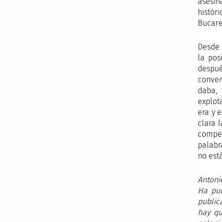
asesin
histór
Bucares
Desde 
la pos
despué
conver
daba, 
explot
era y 
clara 
compet
palabr
no est
Antoni
Ha pub
public
hay qu