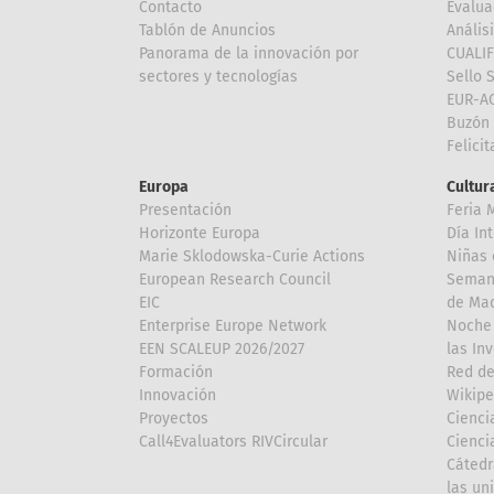
Contacto
Evalua
Tablón de Anuncios
Anális
Panorama de la innovación por
CUALI
sectores y tecnologías
Sello 
EUR-A
Buzón 
Felici
Europa
Cultura
Presentación
Feria 
Horizonte Europa
Día In
Marie Sklodowska-Curie Actions
Niñas 
European Research Council
Semana
EIC
de Mad
Enterprise Europe Network
Noche 
EEN SCALEUP 2026/2027
las In
Formación
Red de
Innovación
Wikipe
Proyectos
Cienci
Call4Evaluators RIVCircular
Cienci
Cátedr
las un