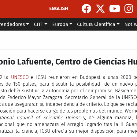
ENGLISH
rendedores
CITT
Europa
Cultura Científica
Noti
onio Lafuente, Centro de Ciencias H
99 la
UNESCO
e ICSU reunieron en Budapest a unas 2000 pers
os de 150 países, para discutir la posibilidad de un nuevo 
sto debía sustituir la autonomía por el compromiso. Básicament
 de Federico Mayor Zaragoza, Secretario General de la UNESC
os que aseguraran su independencia de criterio. Lo que se rec
posición para hacerse cargo de los problemas del mundo. Werne
ational Council of Scientific Unions
y, de alguna manera, l
cional que no amenazara el arreglo logrado tras la II Gue
atizar la ciencia, ICSU ofrecía su mejor disposición para mej