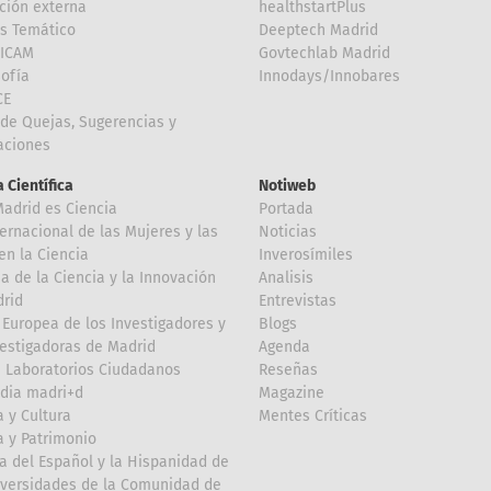
ción externa
healthstartPlus
is Temático
Deeptech Madrid
FICAM
Govtechlab Madrid
Sofía
Innodays/Innobares
CE
de Quejas, Sugerencias y
taciones
 Científica
Notiweb
Madrid es Ciencia
Portada
ternacional de las Mujeres y las
Noticias
en la Ciencia
Inverosímiles
 de la Ciencia y la Innovación
Analisis
rid
Entrevistas
Europea de los Investigadores y
Blogs
vestigadoras de Madrid
Agenda
 Laboratorios Ciudadanos
Reseñas
dia madri+d
Magazine
a y Cultura
Mentes Críticas
a y Patrimonio
a del Español y la Hispanidad de
iversidades de la Comunidad de