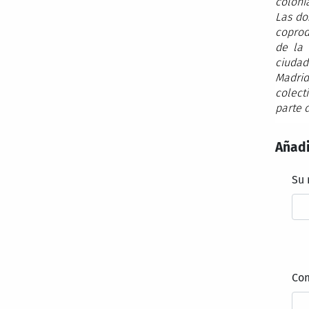
coloni
Las do
coprod
de la 
ciudad
Madrid
colect
parte 
Añadi
Su
Co