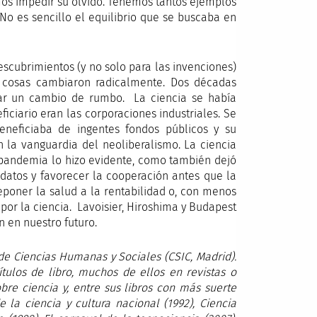
os impedir su olvido. Tenemos tantos ejemplos
 No es sencillo el equilibrio que se buscaba en
scubrimientos (y no solo para las invenciones)
as cosas cambiaron radicalmente. Dos décadas
yar un cambio de rumbo. La ciencia se había
iciario eran las corporaciones industriales. Se
eneficiaba de ingentes fondos públicos y su
n la vanguardia del neoliberalismo. La ciencia
a pandemia lo hizo evidente, como también dejó
 datos y favorecer la cooperación antes que la
poner la salud a la rentabilidad o, con menos
por la ciencia. Lavoisier, Hiroshima y Budapest
n en nuestro futuro.
 de Ciencias Humanas y Sociales (CSIC, Madrid).
tulos de libro, muchos de ellos en revistas o
obre ciencia y, entre sus libros con más suerte
e la ciencia y cultura nacional (1992), Ciencia