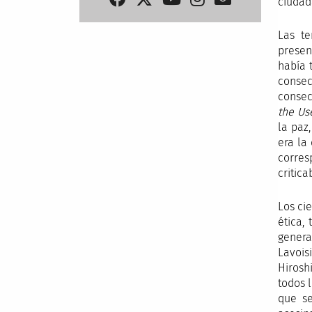
ciudad
Las te
presen
había 
consec
consec
the Us
la paz
era la
corres
critic
Los ci
ética,
genera
Lavois
Hirosh
todos 
que se