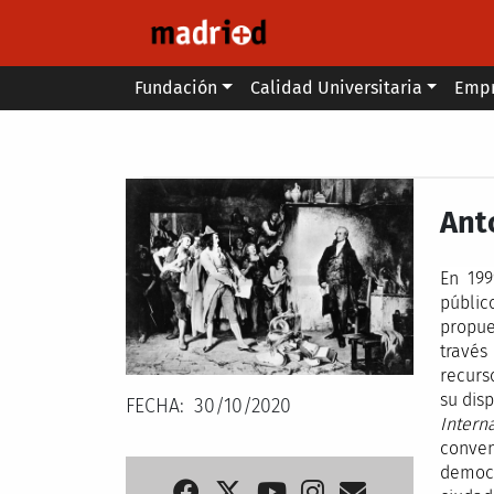
Pasar al contenido principal
Main menu
Fundación
Calidad Universitaria
Emp
Secondary breadcrumb
Ant
En 19
públic
propue
través
recurs
su dis
FECHA
30/10/2020
Intern
conven
democr