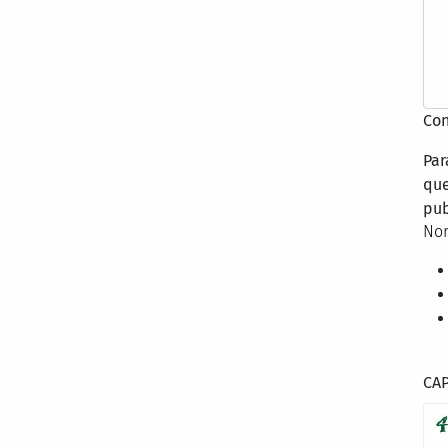
Con
Par
que
pub
Nor
CA