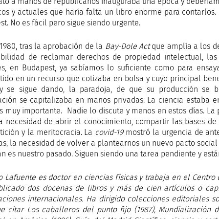
ato a manos de republicanos inauguraba una época y deberíam
icos y actuales que haría falta un libro enorme para contarlos.
t. No es fácil pero sigue siendo urgente.
1980, tras la aprobación de la
Bay-Dole Act
que amplía a los de
ibilidad de reclamar derechos de propiedad intelectual, l
s, en Budapest, ya sabíamos lo suficiente como para ensa
tido en un recurso que cotizaba en bolsa y cuyo principal benef
y se sigue dando, la paradoja, de que su producción se b
ación se capitalizaba en manos privadas. La ciencia estaba e
es muy importante. Nadie lo discute y menos en estos días. L
la necesidad de abrir el conocimiento, compartir las bases de
ición y la meritocracia. La
covid-19
mostró la urgencia de ante
as, la necesidad de volver a plantearnos un nuevo pacto social 
án es nuestro pasado. Siguen siendo una tarea pendiente y está
o
Lafuente es doctor en ciencias físicas y trabaja en el Centro
licado dos docenas de libros y más de cien artículos o capí
aciones internacionales. Ha dirigido colecciones editoriales s
e citar Los caballeros del punto fijo (1987), Mundialización d