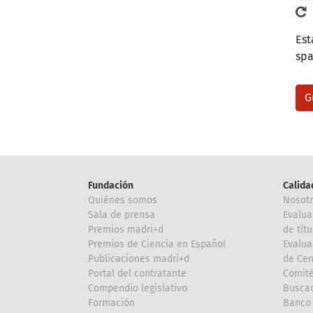
Est
sp
Fundación
Calida
Quiénes somos
Nosot
Sala de prensa
Evalua
Premios madri+d
de títu
Premios de Ciencia en Español
Evalua
Publicaciones madri+d
de Cen
Portal del contratante
Comité
Compendio legislativo
Buscad
Formación
Banco 