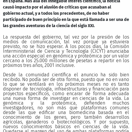
en España. Más allá del innegable interés científico, la noticia
causó impacto por el aluvión de críticas que acusaban al
gobierno actual, y a todos los precedentes, de no haber
participado de buen principio en la que está llamada a ser una de
las grandes aventuras de la ciencia del siglo XXI.
La respuesta del gobierno, tal vez por la presión de los
medios de comunicación, tal vez porque ya estuviera
previsto, no se hizo esperar. A los pocos días, la Comisión
Interministerial de Ciencia y Tecnología (CICYT) anunciaba
una acción especial en genómica y proteómica por un valor
cercano a los 25.000 millones de pesetas a repartir en los
próximos tres años, 2001 inclusive.
Desde la comunidad científica el anuncio ha sido bien
recibido. No podía ser de otra forma, puesto que no en vano
lo que se ventilará en los próximos meses no es tanto
disponer de tecnología, infraestructuras y financiación para
proyectos específicos, como encarar de forma adecuada
una nueva forma de investigar en ciencias de la vida. La
genómica y la proteómica, defienden muchos
investigadores, no son más que plataformas comunes
desde las que edificar una biomedicina basada en el
conocimiento de los genes, pero también desarrollos
agrícolas, ganaderos o biotecnológicos. Y por supuesto,
nuevos conocimientos básicos en ciencias de la vida.
Quedarse al margen del uso de ambas plataformas podría