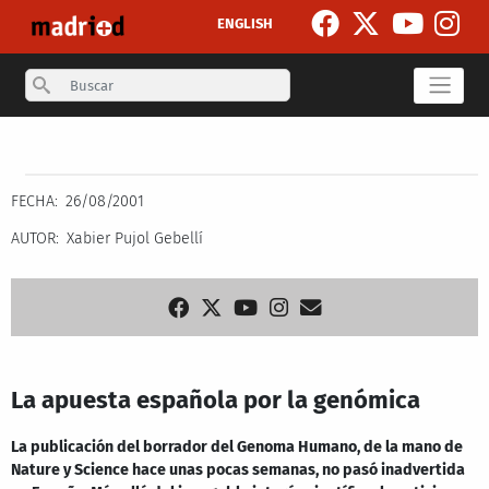
Pasar al contenido principal
ENGLISH
Search
Secondary breadcrumb
FECHA
26/08/2001
AUTOR
Xabier Pujol Gebellí
La apuesta española por la genómica
La publicación del borrador del Genoma Humano, de la mano de
Nature y Science hace unas pocas semanas, no pasó inadvertida