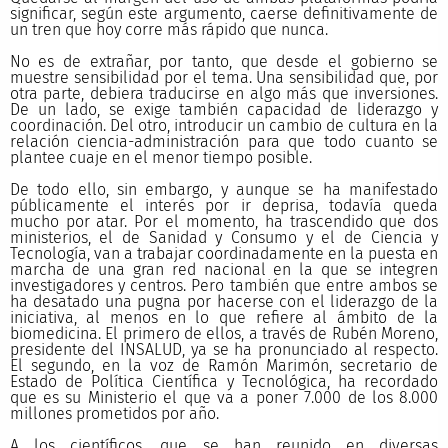
significar, según este argumento, caerse definitivamente de
un tren que hoy corre más rápido que nunca.
No es de extrañar, por tanto, que desde el gobierno se
muestre sensibilidad por el tema. Una sensibilidad que, por
otra parte, debiera traducirse en algo más que inversiones.
De un lado, se exige también capacidad de liderazgo y
coordinación. Del otro, introducir un cambio de cultura en la
relación ciencia-administración para que todo cuanto se
plantee cuaje en el menor tiempo posible.
De todo ello, sin embargo, y aunque se ha manifestado
públicamente el interés por ir deprisa, todavía queda
mucho por atar. Por el momento, ha trascendido que dos
ministerios, el de Sanidad y Consumo y el de Ciencia y
Tecnología, van a trabajar coordinadamente en la puesta en
marcha de una gran red nacional en la que se integren
investigadores y centros. Pero también que entre ambos se
ha desatado una pugna por hacerse con el liderazgo de la
iniciativa, al menos en lo que refiere al ámbito de la
biomedicina. El primero de ellos, a través de Rubén Moreno,
presidente del INSALUD, ya se ha pronunciado al respecto.
El segundo, en la voz de Ramón Marimón, secretario de
Estado de Política Científica y Tecnológica, ha recordado
que es su Ministerio el que va a poner 7.000 de los 8.000
millones prometidos por año.
A los científicos, que se han reunido en diversas