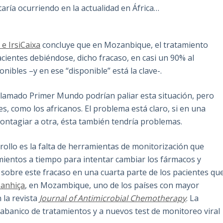
aría ocurriendo en la actualidad en África…
 e IrsiCaixa
concluye que en Mozanbique, el tratamiento
acientes debiéndose, dicho fracaso, en casi un 90% al
nibles –y en ese “disponible” está la clave-.
 llamado Primer Mundo podrían paliar esta situación, pero
s, como los africanos. El problema está claro, si en una
 contagiar a otra, ésta también tendría problemas.
rollo es la falta de herramientas de monitorización que
amientos a tiempo para intentar cambiar los fármacos y
 sobre este fracaso en una cuarta parte de los pacientes qu
anhiça
, en Mozambique, uno de los países con mayor
 la revista
Journal of Antimicrobial Chemotherapy
. La
o abanico de tratamientos y a nuevos test de monitoreo viral