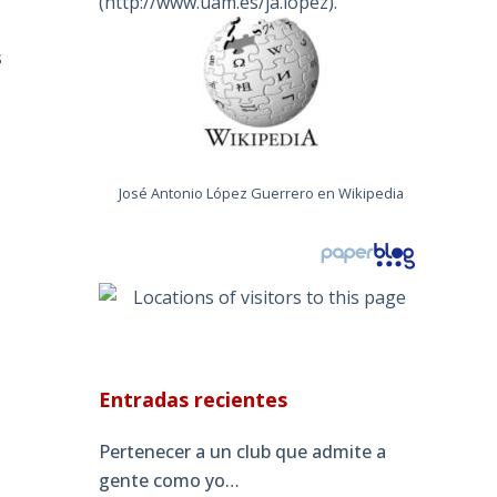
(
http://www.uam.es/ja.lopez
).
s
José Antonio López Guerrero en Wikipedia
Entradas recientes
Pertenecer a un club que admite a
gente como yo…