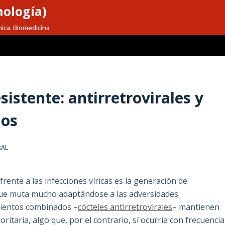
nología)
mica. Biomedicina
sistente: antirretrovirales y
dos
RAL
ente a las infecciones víricas es la generación de
 que muta mucho adaptándose a las adversidades
amientos combinados –
cócteles antirretrovirales
– mantienen
oritaria, algo que, por el contrario, sí ocurría con frecuencia