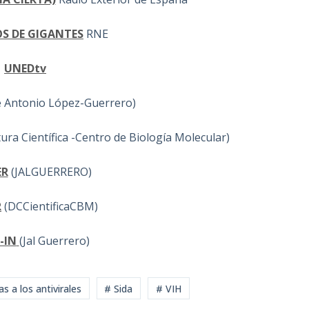
S DE GIGANTES
RNE
UNEDtv
é Antonio López-Guerrero)
ra Científica -Centro de Biología Molecular)
ER
(JALGUERRERO)
R
(DCCientificaCBM)
-IN
(Jal Guerrero)
s a los antivirales
# Sida
# VIH