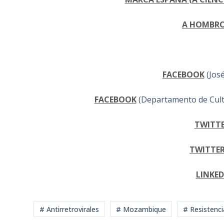
A HOMBRO
FACEBOOK
(Jos
FACEBOOK
(Departamento de Cultu
TWITT
TWITTE
LINKED
# Antirretrovirales
# Mozambique
# Resistencia