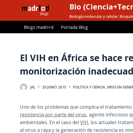
Bio (Ciencia+Tec
S
a
Biología molecular y celular. Bioquí
l
Blogs madri+d
Portada Blog
t
a
r
a
El VIH en África se hace re
l
monitorización inadecua
c
o
n
JAL
20 JUNIO 2015
POLÍTICA Y CIENCIA
,
VIRUS EN GENE
t
e
Uno de los problemas que complica el tratamiento fr
n
resistencia por parte del virus
, agente infeccioso
i
ambientales. En el caso del
VIH
, los actuales trat
d
al virus a raya y la generación de resistencia es min
o