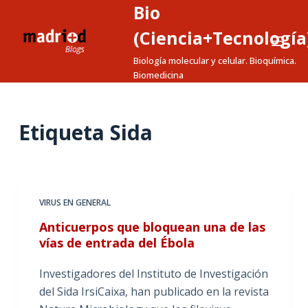
Bio
S
a
(Ciencia+Tecnología
l
Biología molecular y celular. Bioquímica.
t
Biomedicina
a
r
a
Etiqueta
Sida
l
c
o
n
VIRUS EN GENERAL
t
Anticuerpos que bloquean una de las
e
vías de entrada del Ébola
n
i
Investigadores del Instituto de Investigación
d
del Sida IrsiCaixa, han publicado en la revista
o