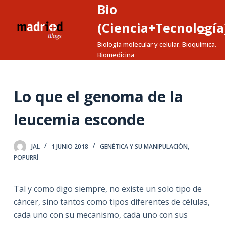
Bio
S
a
(Ciencia+Tecnología
l
Biología molecular y celular. Bioquímica.
t
Biomedicina
a
r
a
Lo que el genoma de la
l
leucemia esconde
c
o
n
JAL
1 JUNIO 2018
GENÉTICA Y SU MANIPULACIÓN
,
t
POPURRÍ
e
n
Tal y como digo siempre, no existe un solo tipo de
i
cáncer, sino tantos como tipos diferentes de células,
d
cada uno con su mecanismo, cada uno con sus
o