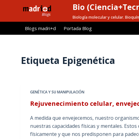
Bio (Ciencia+Tec
S
a
Biología molecular y celular. Bioquí
l
Blogs madri+d
Portada Blog
t
a
r
a
Etiqueta
Epigenética
l
c
o
n
GENÉTICA Y SU MANIPULACIÓN
t
Rejuvenecimiento celular, enveje
e
n
A medida que envejecemos, nuestro organism
i
nuestras capacidades físicas y mentales. Estos
d
físicamente y que nos predisponen para padec
o