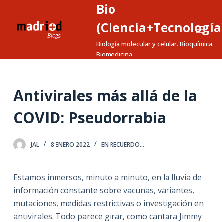
Bio
S
a
(Ciencia+Tecnología
l
Biología molecular y celular. Bioquímica.
t
Biomedicina
a
r
a
Antivirales más allá de la
l
COVID: Pseudorrabia
c
o
n
JAL
8 ENERO 2022
EN RECUERDO...
t
e
Estamos inmersos, minuto a minuto, en la lluvia de
n
información constante sobre vacunas, variantes,
i
mutaciones, medidas restrictivas o investigación en
d
antivirales. Todo parece girar, como cantara Jimmy
o