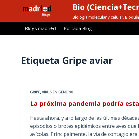
Bio (Ciencia+Tec
S
a
Biología molecular y celular. Bioquí
l
Blogs madri+d
Portada Blog
t
a
r
a
Etiqueta
Gripe aviar
l
c
o
n
GRIPE
,
VIRUS EN GENERAL
t
La próxima pandemia podría est
e
n
Hasta ahora, y a lo largo de las últimas década
i
episodios o brotes epidémicos entre aves que h
d
avícolas. Principalmente, la vía de contagio era
o