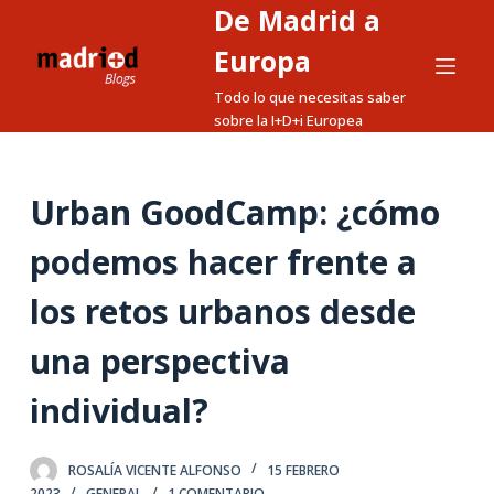
De Madrid a
S
a
Europa
l
Todo lo que necesitas saber
t
sobre la I+D+i Europea
a
r
a
Urban GoodCamp: ¿cómo
l
podemos hacer frente a
c
o
los retos urbanos desde
n
t
una perspectiva
e
n
individual?
i
d
ROSALÍA VICENTE ALFONSO
15 FEBRERO
o
2023
GENERAL
1 COMENTARIO