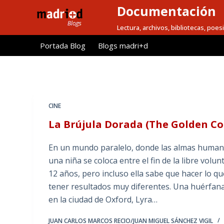
Documentación
S
a
Lectura, archivos, bibliotecas, poesi
l
Portada Blog
Blogs madri+d
t
a
r
a
l
CINE
c
La Brújula Dorada (The Golden C
o
n
En un mundo paralelo, donde las almas human
t
una niña se coloca entre el fin de la libre volun
e
12 años, pero incluso ella sabe que hacer lo qu
n
tener resultados muy diferentes. Una huérfana
i
en la ciudad de Oxford, Lyra…
d
o
JUAN CARLOS MARCOS RECIO/JUAN MIGUEL SÁNCHEZ VIGIL