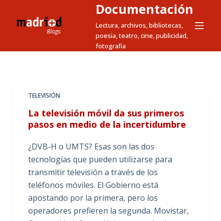
Documentación
S
a
Lectura, archivos, bibliotecas,
poesia, teatro, cine, publicidad,
l
fotografia
t
a
r
a
TELEVISIÓN
l
La televisión móvil da sus primeros
c
pasos en medio de la incertidumbre
o
n
¿DVB-H o UMTS? Esas son las dos
t
tecnologías que pueden utilizarse para
e
transmitir televisión a través de los
n
teléfonos móviles. El Gobierno está
i
apostando por la primera, pero los
d
operadores prefieren la segunda. Movistar,
o