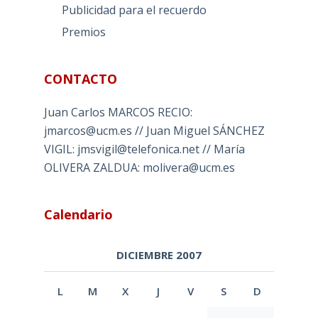
Publicidad para el recuerdo
Premios
CONTACTO
Juan Carlos MARCOS RECIO:
jmarcos@ucm.es // Juan Miguel SÁNCHEZ
VIGIL: jmsvigil@telefonica.net // María
OLIVERA ZALDUA: molivera@ucm.es
Calendario
DICIEMBRE 2007
L
M
X
J
V
S
D