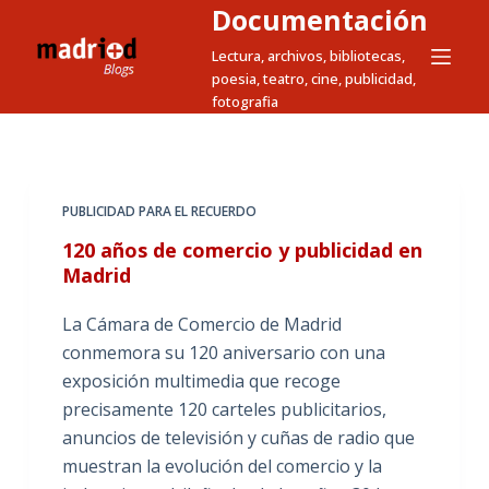
Documentación
S
a
Lectura, archivos, bibliotecas,
poesia, teatro, cine, publicidad,
l
fotografia
t
a
r
a
PUBLICIDAD PARA EL RECUERDO
l
120 años de comercio y publicidad en
c
Madrid
o
n
La Cámara de Comercio de Madrid
t
conmemora su 120 aniversario con una
e
exposición multimedia que recoge
n
precisamente 120 carteles publicitarios,
i
anuncios de televisión y cuñas de radio que
d
muestran la evolución del comercio y la
o