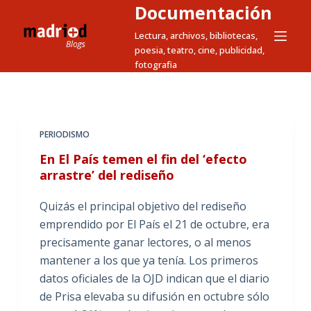
Documentación
S
a
Lectura, archivos, bibliotecas,
poesia, teatro, cine, publicidad,
l
fotografia
t
a
r
a
PERIODISMO
l
En El País temen el fin del ‘efecto
c
arrastre’ del rediseño
o
n
Quizás el principal objetivo del rediseño
t
emprendido por El País el 21 de octubre, era
e
precisamente ganar lectores, o al menos
n
mantener a los que ya tenía. Los primeros
i
datos oficiales de la OJD indican que el diario
d
de Prisa elevaba su difusión en octubre sólo
o