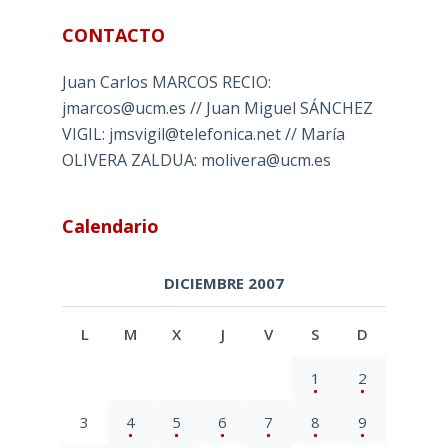
CONTACTO
Juan Carlos MARCOS RECIO:
jmarcos@ucm.es // Juan Miguel SÁNCHEZ
VIGIL: jmsvigil@telefonica.net // María
OLIVERA ZALDUA: molivera@ucm.es
Calendario
DICIEMBRE 2007
L
M
X
J
V
S
D
1
2
3
4
5
6
7
8
9