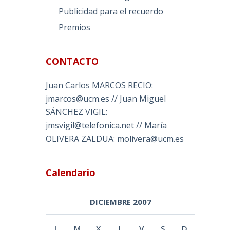
Publicidad para el recuerdo
Premios
CONTACTO
Juan Carlos MARCOS RECIO:
jmarcos@ucm.es // Juan Miguel
SÁNCHEZ VIGIL:
jmsvigil@telefonica.net // María
OLIVERA ZALDUA: molivera@ucm.es
Calendario
DICIEMBRE 2007
L
M
X
J
V
S
D