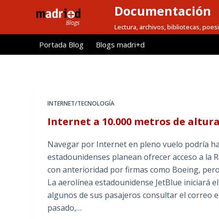
Documentación
S
a
Lectura, archivos, bibliotecas, poesi
l
Portada Blog
Blogs madri+d
t
a
r
a
l
INTERNET/TECNOLOGÍA
c
Internet a 10.000 metros de altur
o
n
Navegar por Internet en pleno vuelo podría ha
t
estadounidenses planean ofrecer acceso a la R
e
con anterioridad por firmas como Boeing, per
n
La aerolínea estadounidense JetBlue iniciará 
i
algunos de sus pasajeros consultar el correo el
d
pasado,…
o