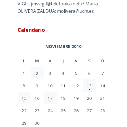
VIGIL: jmsvigil@telefonica.net // María
OLIVERA ZALDUA: molivera@ucm.es
Calendario
NOVIEMBRE 2010
L
M
X
J
V
S
D
1
2
3
4
5
6
7
8
9
10
11
12
13
14
15
16
17
18
19
20
21
22
23
24
25
26
27
28
29
30