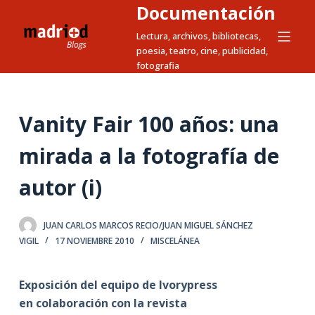
Documentación
S
a
Lectura, archivos, bibliotecas,
poesia, teatro, cine, publicidad,
l
fotografia
t
a
r
Vanity Fair 100 años: una
a
l
mirada a la fotografía de
c
autor (i)
o
n
t
JUAN CARLOS MARCOS RECIO/JUAN MIGUEL SÁNCHEZ
e
VIGIL
17 NOVIEMBRE 2010
MISCELÁNEA
n
i
Exposición del equipo de Ivorypress
d
en colaboración con la revista
o