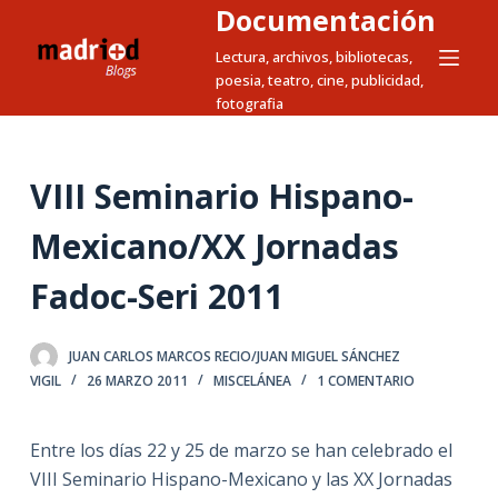
Documentación
S
a
Lectura, archivos, bibliotecas,
poesia, teatro, cine, publicidad,
l
fotografia
t
a
r
VIII Seminario Hispano-
a
l
Mexicano/XX Jornadas
c
Fadoc-Seri 2011
o
n
t
JUAN CARLOS MARCOS RECIO/JUAN MIGUEL SÁNCHEZ
e
VIGIL
26 MARZO 2011
MISCELÁNEA
1 COMENTARIO
n
i
Entre los días 22 y 25 de marzo se han celebrado el
d
VIII Seminario Hispano-Mexicano y las XX Jornadas
o