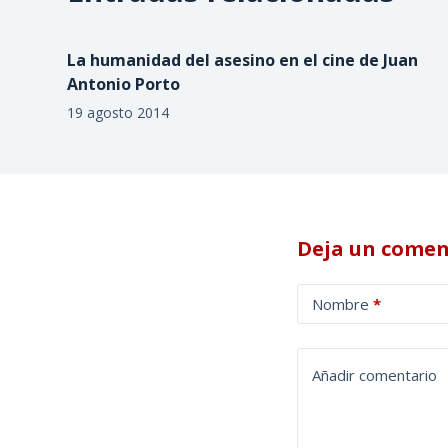
La humanidad del asesino en el cine de Juan
Antonio Porto
19 agosto 2014
Deja un comen
A
Nombre
*
l
t
e
Añadir comentario
r
n