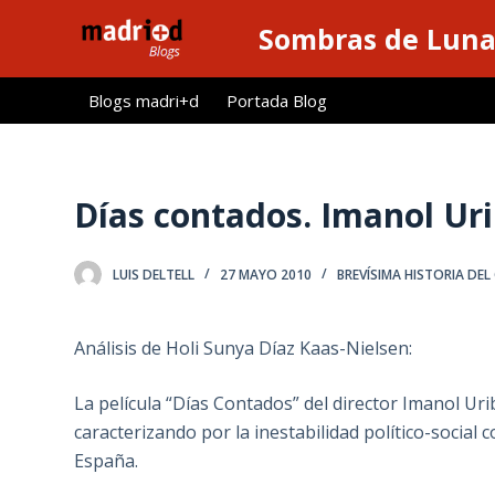
S
Sombras de Lun
a
l
Blogs madri+d
Portada Blog
t
a
r
a
Días contados. Imanol Uri
l
c
LUIS DELTELL
27 MAYO 2010
BREVÍSIMA HISTORIA DEL
o
n
t
Análisis de Holi Sunya Díaz Kaas-Nielsen:
e
n
La película “Días Contados” del director Imanol Ur
i
caracterizando por la inestabilidad político-social 
d
España.
o