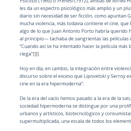
Psicosis
(1960) o
Frenesí
(1972), ambas de Alfred H
les da un espectro psicológico más amplio y un plus
diario sin necesidad de ser ficción, como apuntan G
mucha violencia, más todavía contiene el cine, que
algo de lo que Juan Antonio Porto habría querido 
al principio— tachaba de sangrientas las películas 
“Cuando así se ha intentado hacer la película más
riega”
[9]
.
Hoy en día, en cambio, la integración entre violenc
discurso sobre el exceso que Lipovetski y Serroy ex
cine en la era hipermoderna”:
De la era del vacío hemos pasado a la era de la satu
sociedad hipermoderna se distingue por una prolife
urbanos y artísticos, biotecnológicos y consumistas
supermultiplicada, una escala de todos los eleme