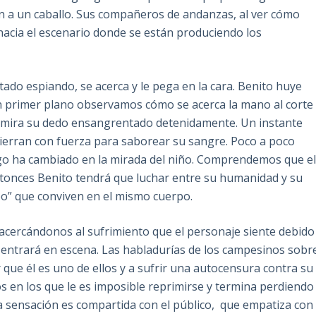
an a un caballo. Sus compañeros de andanzas, al ver cómo
hacia el escenario donde se están produciendo los
tado espiando, se acerca y le pega en la cara. Benito huye
un primer plano observamos cómo se acerca la mano al corte
ón, mira su dedo ensangrentado detenidamente. Un instante
cierran con fuerza para saborear su sangre. Poco a poco
lgo ha cambiado en la mirada del niño. Comprendemos que e
 entonces Benito tendrá que luchar entre su humanidad y su
obo” que conviven en el mismo cuerpo.
acercándonos al sufrimiento que el personaje siente debido
n entrará en escena. Las habladurías de los campesinos sobr
 que él es uno de ellos y a sufrir una autocensura contra su
 en los que le es imposible reprimirse y termina perdiendo
ta sensación es compartida con el público, que empatiza con