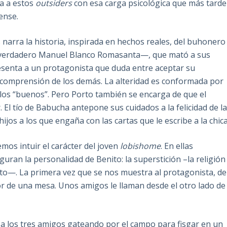
a a estos
outsiders
con esa carga psicológica que más tarde
ense.
 narra la historia, inspirada en hechos reales, del buhonero
l verdadero Manuel Blanco Romasanta—, que mató a sus
resenta a un protagonista que duda entre aceptar su
incomprensión de los demás. La alteridad es conformada por
 los “buenos”. Pero Porto también se encarga de que el
El tío de Babucha antepone sus cuidados a la felicidad de l
jos a los que engaña con las cartas que le escribe a la chica
mos intuir el carácter del joven
lobishome
. En ellas
uran la personalidad de Benito: la superstición –la religión
ato—. La primera vez que se nos muestra al protagonista, de
or de una mesa. Unos amigos le llaman desde el otro lado de
e a los tres amigos gateando por el campo para fisgar en un