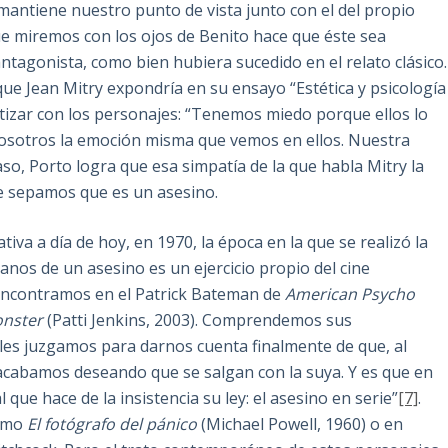
 mantiene nuestro punto de vista junto con el del propio
que miremos con los ojos de Benito hace que éste sea
tagonista, como bien hubiera sucedido en el relato clásico.
ue Jean Mitry expondría en su ensayo “Estética y psicología
atizar con los personajes: “Tenemos miedo porque ellos lo
nosotros la emoción misma que vemos en ellos. Nuestra
caso, Porto logra que esa simpatía de la que habla Mitry la
ue sepamos que es un asesino.
va a día de hoy, en 1970, la época en la que se realizó la
anos de un asesino es un ejercicio propio del cine
encontramos en el Patrick Bateman de
American Psycho
nster
(Patti Jenkins, 2003). Comprendemos sus
les juzgamos para darnos cuenta finalmente de que, al
acabamos deseando que se salgan con la suya. Y es que en
que hace de la insistencia su ley: el asesino en serie”
[7]
.
como
El fotógrafo del pánico
(Michael Powell, 1960) o en