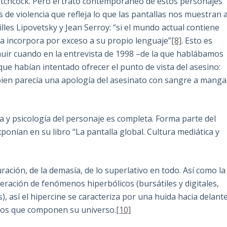
itchcock. Pero el trato contemporáneo de estos personajes
 de violencia que refleja lo que las pantallas nos muestran 
illes Lipovetsky y Jean Serroy: “si el mundo actual contiene
 la incorpora por exceso a su propio lenguaje”
[8]
. Esto es
huir cuando en la entrevista de 1998 –de la que hablábamos
que habían intentado ofrecer el punto de vista del asesino:
 bien parecía una apología del asesinato con sangre a manga
ia y psicología del personaje es completa. Forma parte del
ponían en su libro “La pantalla global. Cultura mediática y
ración, de la demasía, de lo superlativo en todo. Así como la
ración de fenómenos hiperbólicos (bursátiles y digitales,
), así el hipercine se caracteriza por una huida hacia delant
ntos que componen su universo.
[10]