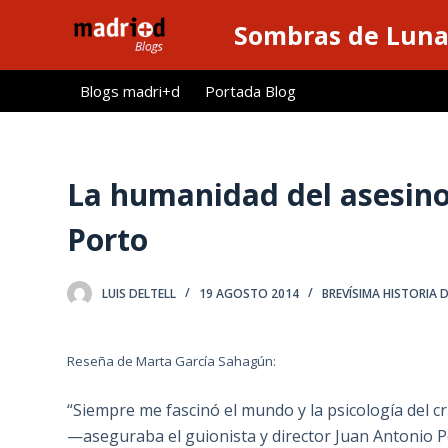
S
Sombras de Lun
a
l
Blogs madri+d
Portada Blog
t
a
r
a
La humanidad del asesino 
l
Porto
c
o
n
LUIS DELTELL
19 AGOSTO 2014
BREVÍSIMA HISTORIA 
t
e
n
Reseña de Marta García Sahagún:
i
“Siempre me fascinó el mundo y la psicología del cr
d
—aseguraba el guionista y director Juan Antonio 
o