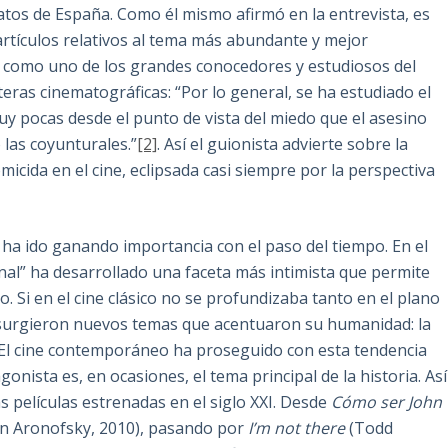
tos de España. Como él mismo afirmó en la entrevista, es
 artículos relativos al tema más abundante y mejor
to como uno de los grandes conocedores y estudiosos del
ras cinematográficas: “Por lo general, se ha estudiado el
uy pocas desde el punto de vista del miedo que el asesino
 las coyunturales.”
[2]
. Así el guionista advierte sobre la
micida en el cine, eclipsada casi siempre por la perspectiva
a ha ido ganando importancia con el paso del tiempo. En el
nal” ha desarrollado una faceta más intimista que permite
. Si en el cine clásico no se profundizaba tanto en el plano
o surgieron nuevos temas que acentuaron su humanidad: la
El cine contemporáneo ha proseguido con esta tendencia
gonista es, en ocasiones, el tema principal de la historia. Así
 películas estrenadas en el siglo XXI. Desde
Cómo ser John
n Aronofsky, 2010), pasando por
I’m not there
(Todd