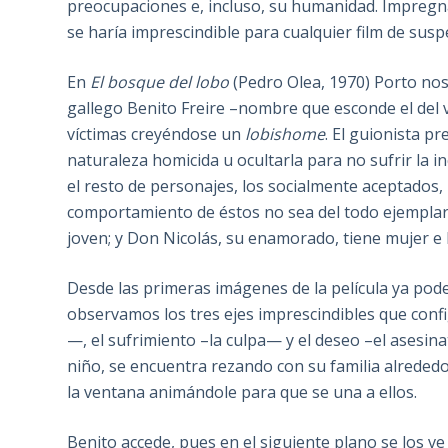
preocupaciones e, incluso, su humanidad. Impregn
se haría imprescindible para cualquier film de susp
En
El bosque del lobo
(Pedro Olea, 1970) Porto nos
gallego Benito Freire –nombre que esconde el de
víctimas creyéndose un
lobishome
. El guionista p
naturaleza homicida u ocultarla para no sufrir la 
el resto de personajes, los socialmente aceptados,
comportamiento de éstos no sea del todo ejemplar. 
joven; y Don Nicolás, su enamorado, tiene mujer e hi
Desde las primeras imágenes de la película ya pode
observamos los tres ejes imprescindibles que config
—, el sufrimiento –la culpa— y el deseo –el asesin
niño, se encuentra rezando con su familia alreded
la ventana animándole para que se una a ellos.
Benito accede, pues en el siguiente plano se los v