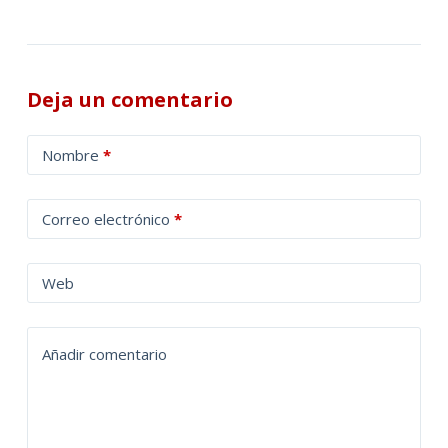
Deja un comentario
A
Nombre
*
l
t
Correo electrónico
*
e
r
n
Web
a
t
Añadir comentario
i
v
e
: