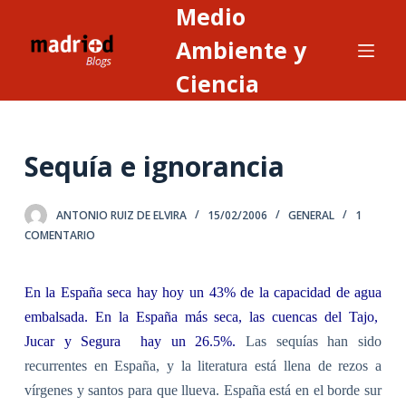
Medio
S
a
Ambiente y
l
Ciencia
t
a
r
Sequía e ignorancia
a
l
c
ANTONIO RUIZ DE ELVIRA
15/02/2006
GENERAL
1
o
COMENTARIO
n
t
En la España seca hay hoy un 43% de la capacidad de agua
e
embalsada. En la España más seca, las cuencas del Tajo,
n
Jucar y Segura
hay un 26.5%.
Las sequías han sido
i
recurrentes en España, y la literatura está llena de rezos a
d
vírgenes y santos para que llueva. España está en el borde sur
o