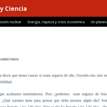
y Ciencia
fusión nuclear
Energia, riqueza y crisis económica
Un planet
COMENTARIOS
e dicen que tienes cancer si estan seguros de ello. Oyendo esto esto m
abilidad.
que acabamos muriendonos. Pero ¿podemos
estar seguros de ésto
 ¿Qué razones tiene para pensar que debe morirse algún día? Sol
aya llegado a los 130 años. Pero si ella ha llegado a los 120 años, ¿Po