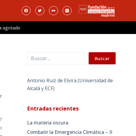
a agotado
Buscar
Buscar
Antonio Ruiz de Elvira (Universidad de
Alcalá y ECF)
e
Entradas recientes
?
La materia oscura
o
Combatir la Emergencia Climática – II
r