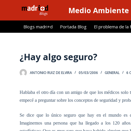
S
Medio Ambiente 
a
l
Blogs madri+d
Portada Blog
El problema de la 
t
a
r
a
¿Hay algo seguro?
l
c
ANTONIO RUIZ DE ELVIRA
05/03/2006
GENERAL
6 
o
n
t
Hablaba el otro día con un amigo de que los médicos solo t
e
empecé a preguntar sobre los conceptos de seguridad y prob
n
i
Se dice que lo único seguro que hay en el mundo es 
d
Imaginemos una persona que ha llegado a los 120 años.
o
estadísticas: Que es muy raro que haya habido alguien que h