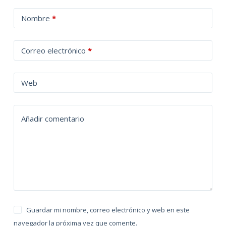
A
Nombre
*
l
t
Correo electrónico
*
e
r
n
Web
a
t
Añadir comentario
i
v
e
:
Guardar mi nombre, correo electrónico y web en este
navegador la próxima vez que comente.