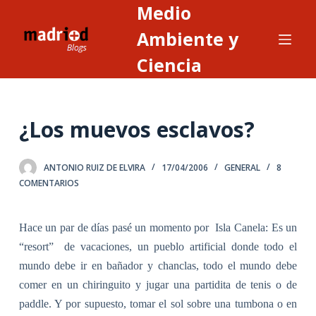
Medio
S
a
Ambiente y
l
Ciencia
t
a
r
¿Los muevos esclavos?
a
l
c
ANTONIO RUIZ DE ELVIRA
17/04/2006
GENERAL
8
o
COMENTARIOS
n
t
Hace un par de días pasé un momento por
Isla Canela: Es un
e
“resort”
de vacaciones, un pueblo artificial donde todo el
n
mundo debe ir en bañador y chanclas, todo el mundo debe
i
comer en un chiringuito y jugar una partidita de tenis o de
d
paddle. Y por supuesto, tomar el sol sobre una tumbona o en
o