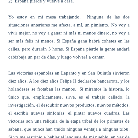
2)
España pierde y vuelve a casa.
Yo estoy en mi mesa trabajando.
Ninguna de las dos
situaciones anteriores me afecta, a mí, un pimiento. No voy a
vivir mejor, no voy a ganar ni más ni menos dinero, no voy a
ser más feliz ni menos. Si España gana habrá cohetes en las
calles, pero durarán 3 horas. Si España pierde la gente andará
cabizbaja un par de días, y luego volverá a cantar.
Las victorias españolas en Lepanto y en San Quintín sirvieron
diez años. A los diez años Felipe II declaraba bancarrota, y los
holandeses se frotaban las manos.
Si miramos la historia, lo
único que, empíricamente, sirve, es el trabajo callado, la
investigación, el descubrir nuevos productos, nuevos métodos,
el escribir nuevas sinfonías, el pintar nuevos cuadros. Las
victorias son una reliquia de la etapa tribal de los primates de
sabana, que nunca han traído ninguna ventaja a ninguna tribu.
Si yo me restrinjo a hablar el lenguaje de mi pueblo, en vez de