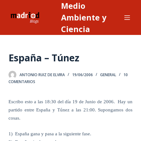
Medio
S
a
Ambiente y
l
Ciencia
t
a
r
España – Túnez
a
l
c
ANTONIO RUIZ DE ELVIRA
19/06/2006
GENERAL
10
o
COMENTARIOS
n
t
Escribo esto a las 18:30 del día 19 de Junio de 2006.
Hay un
e
partido entre España y Túnez a las 21:00. Supongamos dos
n
cosas.
i
d
1)
España gana y pasa a la siguiente fase.
o