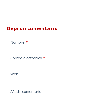
Deja un comentario
A
Nombre
*
l
t
Correo electrónico
*
e
r
n
Web
a
t
Añadir comentario
i
v
e