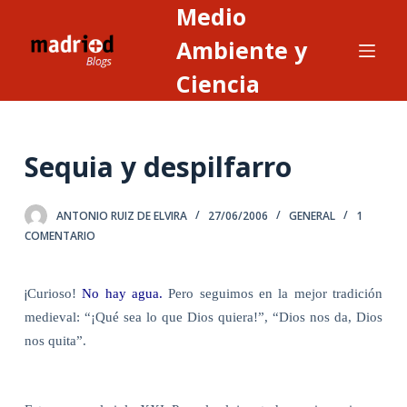
Medio
S
a
Ambiente y
l
Ciencia
t
a
r
Sequia y despilfarro
a
l
c
ANTONIO RUIZ DE ELVIRA
27/06/2006
GENERAL
1
o
COMENTARIO
n
t
¡
Curioso!
No hay agua.
Pero seguimos en la mejor tradición
e
medieval: “¡Qué sea lo que Dios quiera!”, “Dios nos da, Dios
n
nos quita”.
i
d
o