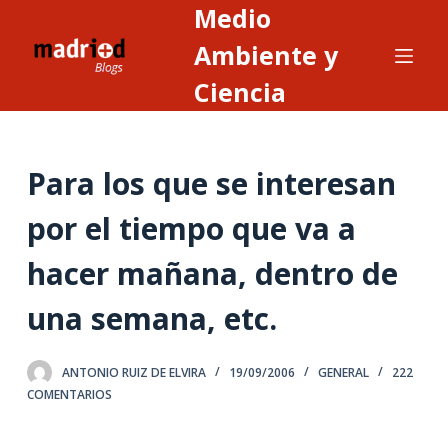
Medio
S
a
Ambiente y
l
Ciencia
t
a
r
Para los que se interesan
a
l
por el tiempo que va a
c
o
hacer mañana, dentro de
n
t
una semana, etc.
e
n
ANTONIO RUIZ DE ELVIRA
19/09/2006
GENERAL
222
i
COMENTARIOS
d
o