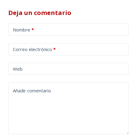
comentarios
Deja un comentario
A
Nombre
*
l
t
Correo electrónico
*
e
r
n
Web
a
t
Añadir comentario
i
v
e
: