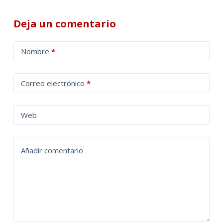
Deja un comentario
A
Nombre
*
l
t
Correo electrónico
*
e
r
n
Web
a
t
Añadir comentario
i
v
e
: