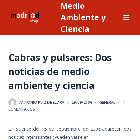
Medio
S
a
Ambiente y
l
Ciencia
t
a
r
Cabras y pulsares: Dos
a
l
noticias de medio
c
o
ambiente y ciencia
n
t
ANTONIO RUIZ DE ELVIRA
29/09/2006
GENERAL
4
e
COMENTARIOS
n
i
d
En Science del 15 de Septiembre de 2006 aparecen dos
o
noticias interesantes (Pueden verse en