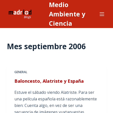
Medio
S
a
Ambiente y
l
Ciencia
t
a
r
Mes
septiembre 2006
a
l
c
o
n
GENERAL
t
Baloncesto, Alatriste y España
e
n
Estuve el sábado viendo Alatriste. Para ser
i
una película española está razonablemente
d
bien: Cuenta algo, en vez de ser una
o
secuencia de imágenes yuxtapuestas.