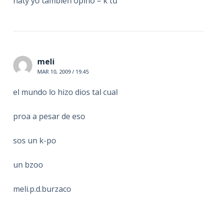
naty yo tambien opino = k tu
meli
MAR 10, 2009 / 19:45
el mundo lo hizo dios tal cual
proa a pesar de eso
sos un k-po
un bzoo
meli.p.d.burzaco