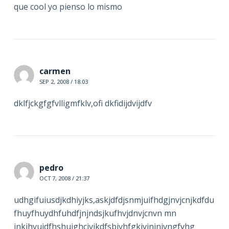
que cool yo pienso lo mismo
carmen
SEP 2, 2008 / 18:03
dklfjckgfgfvlligmfklv,ofi dkfidijdvijdfv
pedro
OCT 7, 2008 / 21:37
udhgifuiusdjkdhiyjks,askjdfdjsnmjuifhdgjnvjcnjkdfdu
fhuyfhuydhfuhdfjnjndsjkufhvjdnvjcnvn mn
jnkjhvujdfhshuighcjvjkdfsbjvhfgkjvjnjnjvngfvhg