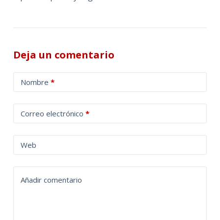
Deja un comentario
A
Nombre
*
l
t
Correo electrónico
*
e
r
n
Web
a
t
Añadir comentario
i
v
e
: