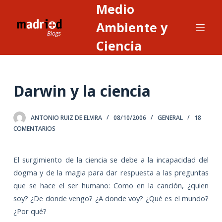
Medio
S
a
Ambiente y
l
Ciencia
t
a
r
Darwin y la ciencia
a
l
c
ANTONIO RUIZ DE ELVIRA
08/10/2006
GENERAL
18
o
COMENTARIOS
n
t
El surgimiento de la ciencia se debe a la incapacidad del
e
dogma y de la magia para dar respuesta a las preguntas
n
que se hace el ser humano: Como en la canción, ¿quien
i
soy? ¿De donde vengo? ¿A donde voy? ¿Qué es el mundo?
d
¿Por qué?
o