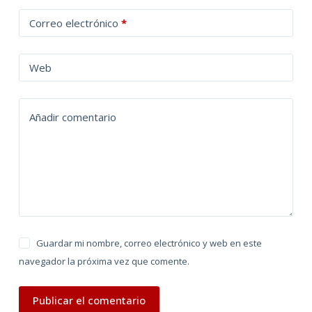
t
Correo electrónico
*
e
r
n
Web
a
t
Añadir comentario
i
v
e
:
Guardar mi nombre, correo electrónico y web en este
navegador la próxima vez que comente.
Publicar el comentario