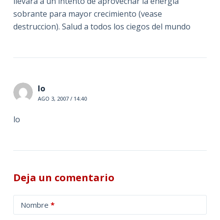
llevará a un intento de aprovechar la energia
sobrante para mayor crecimiento (vease
destruccion). Salud a todos los ciegos del mundo
lo
AGO 3, 2007 / 14:40
lo
Deja un comentario
A
Nombre
*
l