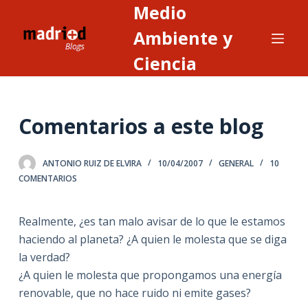
Medio
S
a
Ambiente y
l
Ciencia
t
a
r
Comentarios a este blog
a
l
c
ANTONIO RUIZ DE ELVIRA
10/04/2007
GENERAL
10
o
COMENTARIOS
n
t
Realmente, ¿es tan malo avisar de lo que le estamos
e
haciendo al planeta? ¿A quien le molesta que se diga
n
la verdad?
i
¿A quien le molesta que propongamos una energía
d
renovable, que no hace ruido ni emite gases?
o