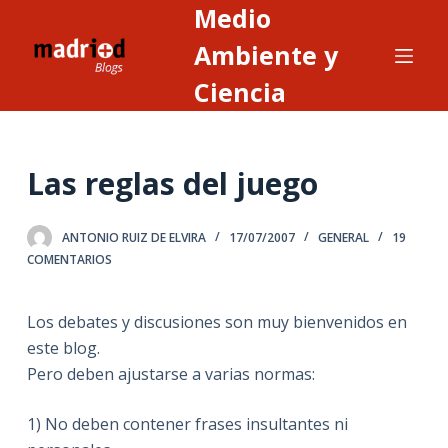
Medio
S
a
Ambiente y
l
Ciencia
t
a
r
Las reglas del juego
a
l
c
ANTONIO RUIZ DE ELVIRA
17/07/2007
GENERAL
19
o
COMENTARIOS
n
t
Los debates y discusiones son muy bienvenidos en
e
este blog.
n
Pero deben ajustarse a varias normas:
i
d
1) No deben contener frases insultantes ni
o