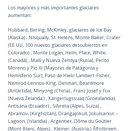
Los mayores y más importantes glaciares
aumentan:
Hubbard, Bering, McKinley, glaciares de Ice Bay
(Alaska) , Nisqually, St. Helens, Monte Baker, Crater
(EE UU, 100 nuevos glaciares descubiertos en
Colorado) , Monte Logan, Helm, Place, White,
(Canadá) , Maili y Nueva Zemlya (Rusia), Perito
Moreno y Pio XI (Mayores de Patagonia y
Hemisferio Sur), Paso de Hielo Lambert-Fisher,
Nemrod-Lennox-King, Denman, Beardmore
(Antártida), Minyong (China) , Franz Josef y Fox
(Nueva Zelanda.) , Kangerlugssuaq (Groealandia),
Antisana (Ecuador) , Silvreta (Alpes, Suiza) ,
Abramov, (Kirghiztan), Drangajökull, Jokulsarlon –
Lagoon, (Islandia) , Argentier, Dôme du Goûtier
(Mont Blanc, Alpes) , Kleiner, (Austria,) Ålfotbreen ,