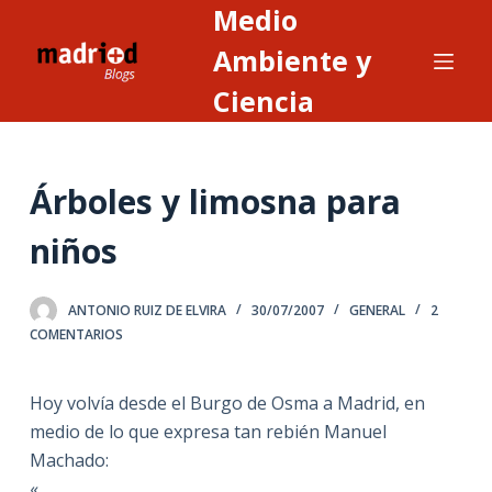
Medio
S
a
Ambiente y
l
Ciencia
t
a
r
Árboles y limosna para
a
l
niños
c
o
n
ANTONIO RUIZ DE ELVIRA
30/07/2007
GENERAL
2
COMENTARIOS
t
e
n
Hoy volvía desde el Burgo de Osma a Madrid, en
i
medio de lo que expresa tan rebién Manuel
d
Machado:
o
«……