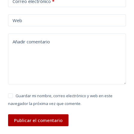
Correo electrónico
*
e
r
n
Web
a
t
Añadir comentario
i
v
e
:
Guardar mi nombre, correo electrónico y web en este
navegador la próxima vez que comente.
Publicar el comentario