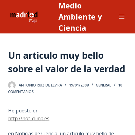
Medio
S
a
Ambiente y
l
Ciencia
t
a
r
Un articulo muy bello
a
l
sobre el valor de la verdad
c
o
n
ANTONIO RUIZ DE ELVIRA
19/01/2008
GENERAL
10
COMENTARIOS
t
e
n
He puesto en
i
http://not-clima.es
d
o
en Noticias de Ciencia, un artículo muy bello de