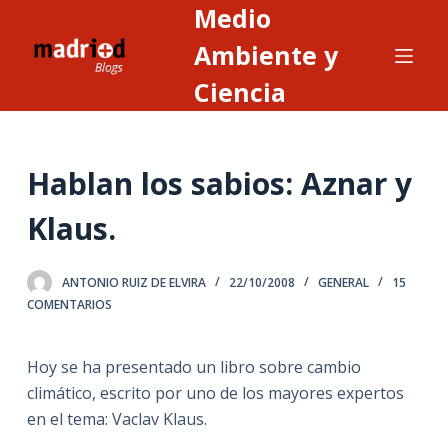
Medio
S
a
Ambiente y
l
Ciencia
t
a
r
Hablan los sabios: Aznar y
a
l
Klaus.
c
o
n
ANTONIO RUIZ DE ELVIRA
22/10/2008
GENERAL
15
COMENTARIOS
t
e
n
Hoy se ha presentado un libro sobre cambio
i
climático, escrito por uno de los mayores expertos
d
en el tema: Vaclav Klaus.
o