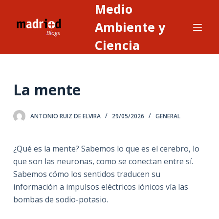
Medio
S
a
Ambiente y
l
Ciencia
t
a
r
La mente
a
l
c
ANTONIO RUIZ DE ELVIRA
29/05/2026
GENERAL
o
n
¿Qué es la mente? Sabemos lo que es el cerebro, lo
t
que son las neuronas, como se conectan entre sí.
e
Sabemos cómo los sentidos traducen su
n
información a impulsos eléctricos iónicos vía las
i
bombas de sodio-potasio.
d
o