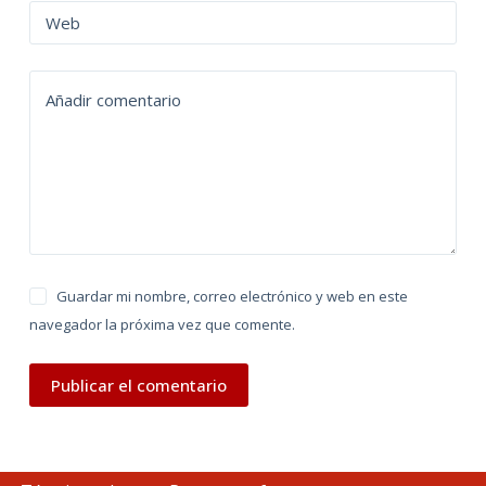
n
Web
a
t
Añadir comentario
i
v
e
:
Guardar mi nombre, correo electrónico y web en este
navegador la próxima vez que comente.
Publicar el comentario