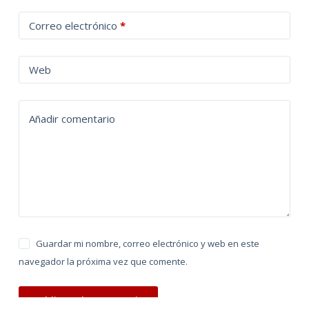
t
Correo electrónico
*
e
r
n
Web
a
t
Añadir comentario
i
v
e
:
Guardar mi nombre, correo electrónico y web en este
navegador la próxima vez que comente.
Publicar el comentario