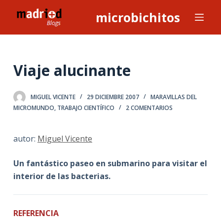
S
microbichitos
a
l
t
a
Viaje alucinante
r
a
MIGUEL VICENTE
29 DICIEMBRE 2007
MARAVILLAS DEL
l
MICROMUNDO
,
TRABAJO CIENTÍFICO
2 COMENTARIOS
c
o
autor:
Miguel Vicente
n
t
Un fantástico paseo en submarino para visitar el
e
interior de las bacterias.
n
i
d
REFERENCIA
o