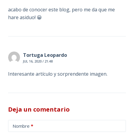
acabo de conocer este blog, pero me da que me
hare asiduo! 😀
Tortuga Leopardo
JUL 16, 2020 / 21:48
Interesante artículo y sorprendente imagen.
Deja un comentario
A
Nombre
*
l