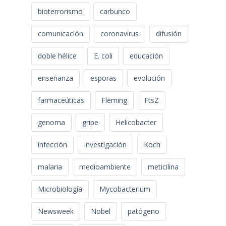
bioterrorismo
carbunco
comunicación
coronavirus
difusión
doble hélice
E. coli
educación
enseñanza
esporas
evolución
farmaceúticas
Fleming
FtsZ
genoma
gripe
Helicobacter
infección
investigación
Koch
malaria
medioambiente
meticilina
Microbiología
Mycobacterium
Newsweek
Nobel
patógeno