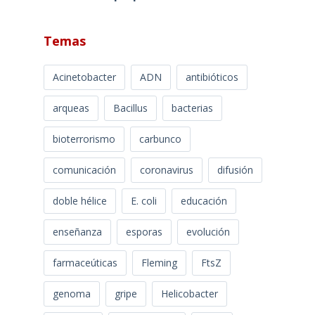
Temas
Acinetobacter
ADN
antibióticos
arqueas
Bacillus
bacterias
bioterrorismo
carbunco
comunicación
coronavirus
difusión
doble hélice
E. coli
educación
enseñanza
esporas
evolución
farmaceúticas
Fleming
FtsZ
genoma
gripe
Helicobacter