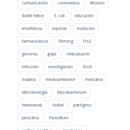
comunicación
coronavirus
difusión
doble hélice
E. coli
educación
enseñanza
esporas
evolución
farmaceúticas
Fleming
FtsZ
genoma
gripe
Helicobacter
infección
investigación
Koch
malaria
medioambiente
meticilina
Microbiología
Mycobacterium
Newsweek
Nobel
patógeno
penicilina
Penicillium