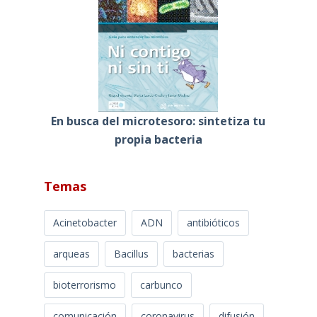
En busca del microtesoro: sintetiza tu
propia bacteria
Temas
Acinetobacter
ADN
antibióticos
arqueas
Bacillus
bacterias
bioterrorismo
carbunco
comunicación
coronavirus
difusión