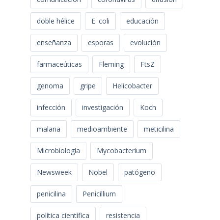
doble hélice
E. coli
educación
enseñanza
esporas
evolución
farmaceúticas
Fleming
FtsZ
genoma
gripe
Helicobacter
infección
investigación
Koch
malaria
medioambiente
meticilina
Microbiología
Mycobacterium
Newsweek
Nobel
patógeno
penicilina
Penicillium
política científica
resistencia