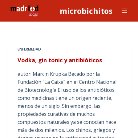
S
microbichitos
a
l
t
a
r
ENFERMEDAD
a
Vodka, gin tonic y antibióticos
l
c
autor: Marcin Krupka Becado por la
o
Fundación “La Caixa” en el Centro Nacional
n
de Biotecnología El uso de los antibióticos
t
como medicinas tiene un origen reciente,
e
menos de un siglo. Sin embargo, las
n
propiedades curativas de muchos
i
compuestos naturales ya se conocían hace
d
más de dos milenios. Los chinos, griegos y
o